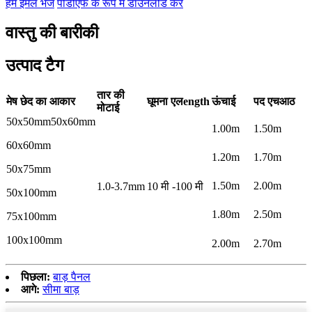
हमें ईमेल भेजें
पीडीएफ के रूप में डाउनलोड करें
वास्तु की बारीकी
उत्पाद टैग
तार की
मेष छेद का आकार
घूमना
एल
ength
ऊंचाई
पद
एच
आठ
मोटाई
50x50mm50x60mm
1.00m
1.50m
60x60mm
1.20m
1.70m
50x75mm
1.50m
2.00m
1.0-3.7mm
10 मी -100 मी
50x100mm
1.80m
2.50m
75x100mm
100x100mm
2.00m
2.70m
पिछला:
बाड़ पैनल
आगे:
सीमा बाड़