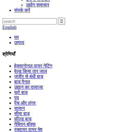
उद्योग समाचार
संपर्क करें
English
घर
उत्पाद
श्रेणियाँ
हेक्सागोनल वायर नेटिंग
वेल्ड किया तार जाल
ज़ंजीर से बंधी बाड़
बाड़ पैनल
उद्यान का दरवाजा
यूरो बाड़
पद
पेंच और लंगर
सामान
सीमा बाड़
फील्ड बाड़
गेबियन बॉक्स
स्क्वायर वायर मेष