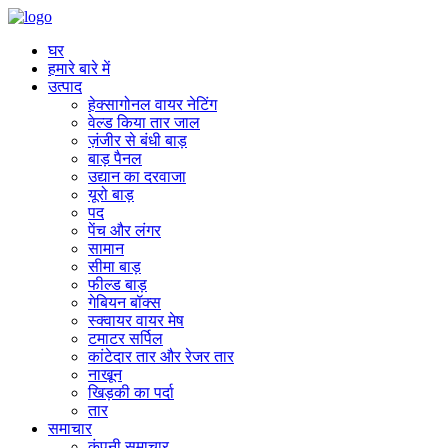
घर
हमारे बारे में
उत्पाद
हेक्सागोनल वायर नेटिंग
वेल्ड किया तार जाल
ज़ंजीर से बंधी बाड़
बाड़ पैनल
उद्यान का दरवाजा
यूरो बाड़
पद
पेंच और लंगर
सामान
सीमा बाड़
फील्ड बाड़
गेबियन बॉक्स
स्क्वायर वायर मेष
टमाटर सर्पिल
कांटेदार तार और रेजर तार
नाखून
खिड़की का पर्दा
तार
समाचार
कंपनी समाचार