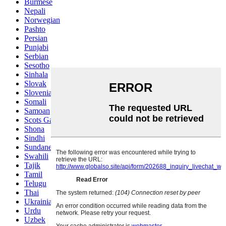
Burmese
Nepali
Norwegian
Pashto
Persian
Punjabi
Serbian
Sesotho
Sinhala
Slovak
Slovenian
Somali
Samoan
Scots Gaelic
Shona
Sindhi
Sundanese
Swahili
Tajik
Tamil
Telugu
Thai
Ukrainian
Urdu
Uzbek