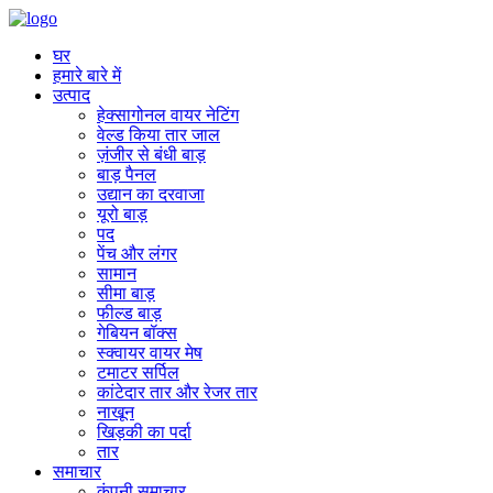
घर
हमारे बारे में
उत्पाद
हेक्सागोनल वायर नेटिंग
वेल्ड किया तार जाल
ज़ंजीर से बंधी बाड़
बाड़ पैनल
उद्यान का दरवाजा
यूरो बाड़
पद
पेंच और लंगर
सामान
सीमा बाड़
फील्ड बाड़
गेबियन बॉक्स
स्क्वायर वायर मेष
टमाटर सर्पिल
कांटेदार तार और रेजर तार
नाखून
खिड़की का पर्दा
तार
समाचार
कंपनी समाचार