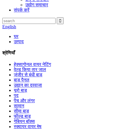
उद्योग समाचार
संपर्क करें
English
घर
उत्पाद
श्रेणियाँ
हेक्सागोनल वायर नेटिंग
वेल्ड किया तार जाल
ज़ंजीर से बंधी बाड़
बाड़ पैनल
उद्यान का दरवाजा
यूरो बाड़
पद
पेंच और लंगर
सामान
सीमा बाड़
फील्ड बाड़
गेबियन बॉक्स
स्क्वायर वायर मेष