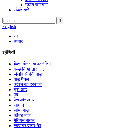
उद्योग समाचार
संपर्क करें
English
घर
उत्पाद
श्रेणियाँ
हेक्सागोनल वायर नेटिंग
वेल्ड किया तार जाल
ज़ंजीर से बंधी बाड़
बाड़ पैनल
उद्यान का दरवाजा
यूरो बाड़
पद
पेंच और लंगर
सामान
सीमा बाड़
फील्ड बाड़
गेबियन बॉक्स
स्क्वायर वायर मेष