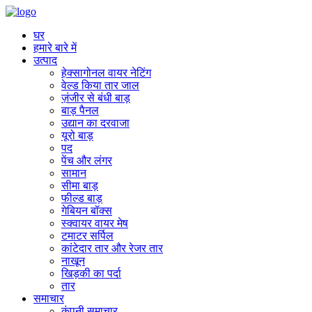
घर
हमारे बारे में
उत्पाद
हेक्सागोनल वायर नेटिंग
वेल्ड किया तार जाल
ज़ंजीर से बंधी बाड़
बाड़ पैनल
उद्यान का दरवाजा
यूरो बाड़
पद
पेंच और लंगर
सामान
सीमा बाड़
फील्ड बाड़
गेबियन बॉक्स
स्क्वायर वायर मेष
टमाटर सर्पिल
कांटेदार तार और रेजर तार
नाखून
खिड़की का पर्दा
तार
समाचार
कंपनी समाचार