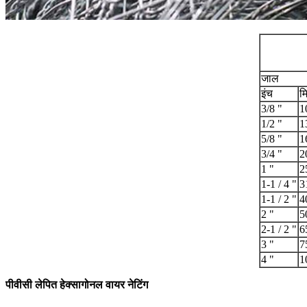
जाल
इंच
म
3/8 "
1
1/2 "
1
5/8 "
1
3/4 "
2
1 "
2
1-1 / 4 "
3
1-1 / 2 "
4
2 "
5
2-1 / 2 "
6
3 "
7
4 "
1
पीवीसी लेपित हेक्सागोनल वायर नेटिंग