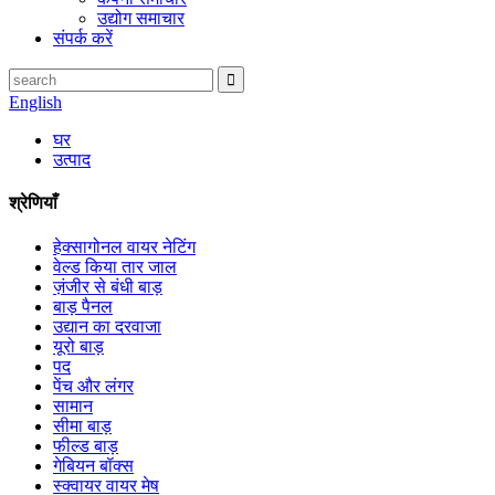
उद्योग समाचार
संपर्क करें
English
घर
उत्पाद
श्रेणियाँ
हेक्सागोनल वायर नेटिंग
वेल्ड किया तार जाल
ज़ंजीर से बंधी बाड़
बाड़ पैनल
उद्यान का दरवाजा
यूरो बाड़
पद
पेंच और लंगर
सामान
सीमा बाड़
फील्ड बाड़
गेबियन बॉक्स
स्क्वायर वायर मेष