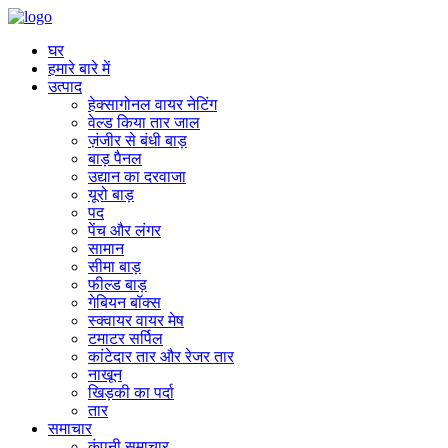
घर
हमारे बारे में
उत्पाद
हेक्सागोनल वायर नेटिंग
वेल्ड किया तार जाल
ज़ंजीर से बंधी बाड़
बाड़ पैनल
उद्यान का दरवाजा
यूरो बाड़
पद
पेंच और लंगर
सामान
सीमा बाड़
फील्ड बाड़
गेबियन बॉक्स
स्क्वायर वायर मेष
टमाटर सर्पिल
कांटेदार तार और रेजर तार
नाखून
खिड़की का पर्दा
तार
समाचार
कंपनी समाचार