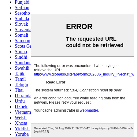
Punjabi
Serbian
Sesotho
Sinhala
Slovak
Slovenian
Somali
Samoan
Scots Gaelic
Shona
Sindhi
Sundanese
Swahili
Tajik
Tamil
Telugu
Thai
Ukrainian
Urdu
Uzbek
Vietnamese
Welsh
Xhosa
Yiddish
Yoruba